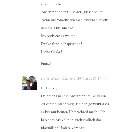
ausschütteln.
Was mir noch fehlt ist der „Frischeduft“.
Wenn die Wäsche draußen trocknet, macht
den die Luft, aber so….
Ich probiere es weiter….
Danke für die Inspiration!
Liebe Grüße!
Franzi
grüner Alltag · Oktober 3, 2016 at 21:56:27 · →
Hi Franzi,
Oh nein! Lass die Kastanien im Beutel in
Zukunft einfach weg. Ich hab gemerkt dass
es bei mir keinen Unterschied macht. Ich
hab dem Artikel nun auch endlich das
überfällige Update verpasst.