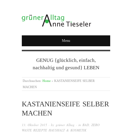
GRÜNER ALLTAG
Menu
GENUG {glücklich, einfach,
nachhaltig und gesund} LEBEN
Durchsuchen:
Home
»
KASTANIENSEIFE SELBER
MACHEN
KASTANIENSEIFE SELBER
MACHEN
13. Oktober 2015
· by
grüner Alltag
· in
BAD
,
ZERO
WASTE REZEPTE HAUSHALT & KOSMETIK