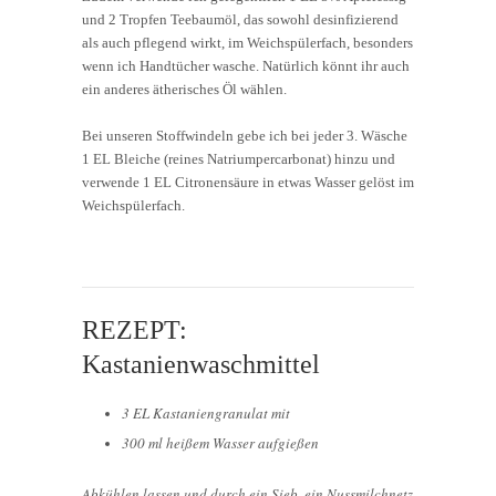
und 2 Tropfen Teebaumöl, das sowohl desinfizierend
als auch pflegend wirkt, im Weichspülerfach, besonders
wenn ich Handtücher wasche. Natürlich könnt ihr auch
ein anderes ätherisches Öl wählen.
Bei unseren Stoffwindeln gebe ich bei jeder 3. Wäsche
1 EL Bleiche (reines Natriumpercarbonat) hinzu und
verwende 1 EL Citronensäure in etwas Wasser gelöst im
Weichspülerfach.
REZEPT:
Kastanienwaschmittel
3 EL Kastaniengranulat mit
300 ml heißem Wasser aufgießen
Abkühlen lassen und durch ein Sieb, ein Nussmilchnetz