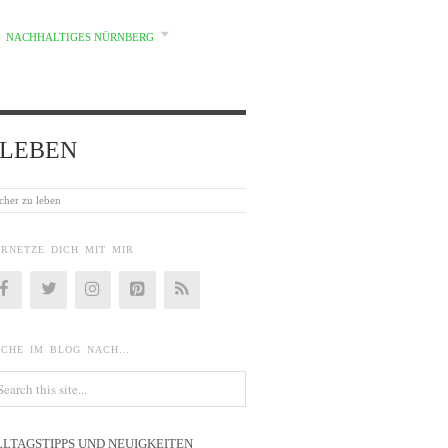
NACHHALTIGES NÜRNBERG
d} LEBEN
cher zu leben
ERNETZE DICH MIT MIR
UCHE IM BLOG NACH…
LLTAGSTIPPS UND NEUIGKEITEN