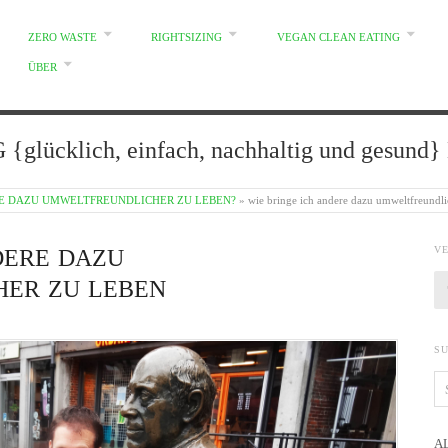
ZERO WASTE
RIGHTSIZING
VEGAN CLEAN EATING
ÜBER
glücklich, einfach, nachhaltig und gesun
RE DAZU UMWELTFREUNDLICHER ZU LEBEN?
»
wie bringe ich andere dazu umweltfreundli
V
DERE DAZU
ER ZU LEBEN
S
A