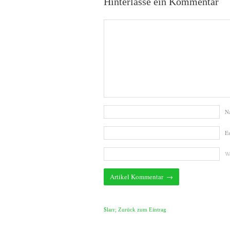
Hinterlasse ein Kommentar
N
E
We
$larr; Zurück zum Eintrag