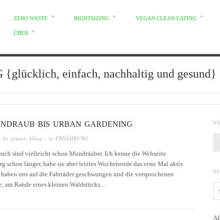
ZERO WASTE
RIGHTSIZING
VEGAN CLEAN EATING
ÜBER
glücklich, einfach, nachhaltig und gesun
NDRAUB BIS URBAN GARDENING
V
· by
grüner Alltag
· in
ERNÄHRUNG
euch sind vielleicht schon Mundräuber. Ich kenne die Webseite
 schon länger, habe sie aber letztes Wochenende das erste Mal aktiv
S
r haben uns auf die Fahrräder geschwungen und die versprochenen
, am Rande eines kleinen Waldstücks…
A