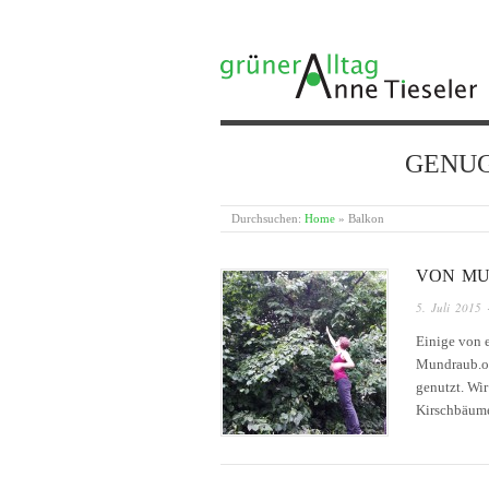
GRÜNER ALLTAG
GENUG {
Durchsuchen:
Home
»
Balkon
VON MU
5. Juli 2015
Einige von 
Mundraub.org
genutzt. Wi
Kirschbäume