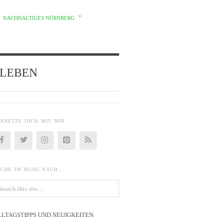
NACHHALTIGES NÜRNBERG
d} LEBEN
ERNETZE DICH MIT MIR
UCHE IM BLOG NACH…
LLTAGSTIPPS UND NEUIGKEITEN