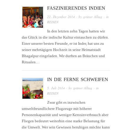
FASZINIERENDES INDIEN
22. Dezember 2014
· by
grüner Alltag
· in
REISEN
In den letzten zehn Tagen hatten wir
das Glück in die indische Kultur eintauchen zu dürfen.
Einer unserer besten Freunde, er ist Inder, hat uns zu
seiner mehrtägigen Hochzeit in seine Heimatstadt
Bhagalpur eingeladen. Wir durften an Bräuchen und
Ritualen…
IN DIE FERNE SCHWEIFEN
5. Juli 2014
· by
grüner Alltag
· in
REISEN
Zwar gibt es inzwischen
umweltfreundlichere Flugzeuge mit höherer
Personenkapazität und weniger Kerosinverbrauch aber
Fliegen bedeutet weiterhin eine starke Belastung für
die Umwelt. Wer sein Gewissen beruhigen möchte kann