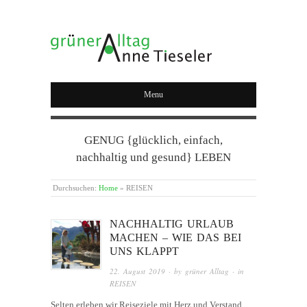
GRÜNER ALLTAG
Menu
GENUG {glücklich, einfach,
nachhaltig und gesund} LEBEN
Durchsuchen:
Home
»
REISEN
NACHHALTIG URLAUB
MACHEN – WIE DAS BEI
UNS KLAPPT
22. August 2019
· by
grüner Alltag
· in
REISEN
Selten erleben wir Reiseziele mit Herz und Verstand,