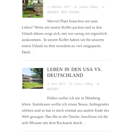
3. Oktober 2017
· by
grüner Alltag
· in
REISEN
,
TINY LIVING
Wieviel Platz brauchen wir zum
Leben? Wenn wir unsere Koffer packen und in den
Urlaub fahren zeigt sich, mit wie wenig wir eigentlich
auskommen. In unsere Koffer haben wir für unseren
ersten Urlaub zu dritt trotzdem zu viel eingepackt.
Dank…
LEBEN IN DEN USA VS.
DEUTSCHLAND
4. Juni 2015
· by
grüner Alltag
· in
REISEN
Früher wollte ich nie in Nürnberg
leben. Stattdessen wollte ich etwas Neues, Aufregendes
erleben und so hat es mich erstmal ans andere Ende der
Welt gezogen. Das Abi in der Tasche, beschloss ich für
acht Monate mit dem Rucksack durch…