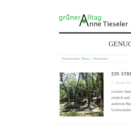
GRÜNER ALLTAG
GENUG {
Durchsuchen:
Home
»
Heizkosten
EIN ST
5. August 20
Letzten Sam
einfach mal 
anderem Hand
Lichtschalt