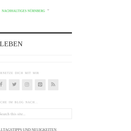
NACHHALTIGES NÜRNBERG
d} LEBEN
ERNETZE DICH MIT MIR
UCHE IM BLOG NACH…
LLTAGSTIPPS UND NEUIGKEITEN