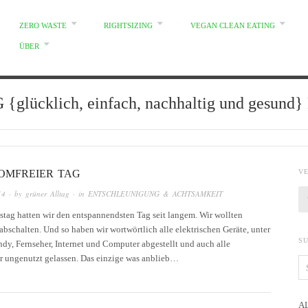
ZERO WASTE
RIGHTSIZING
VEGAN CLEAN EATING
ÜBER
glücklich, einfach, nachhaltig und gesun
ROMFREIER TAG
V
14
· by
grüner Alltag
· in
ENTSCHLEUNIGUNG & ACHTSAMKEIT
stag hatten wir den entspannendsten Tag seit langem. Wir wollten
abschalten. Und so haben wir wortwörtlich alle elektrischen Geräte, unter
S
y, Fernseher, Internet und Computer abgestellt und auch alle
er ungenutzt gelassen. Das einzige was anblieb…
A