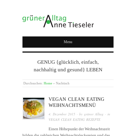
GRÜNER ALLTAG
Menu
GENUG {glücklich, einfach,
nachhaltig und gesund} LEBEN
Durchsuchen:
Home
»
Nachtisch
VEGAN CLEAN EATING
WEIHNACHTSMENÜ
4. Dezember 2015
· by
grüner Alltag
· in
VEGAN CLEAN EATING REZEPTE
Einen Höhepunkt der Weihnachtszeit
bilden die zahlreichen Weihnachtsleckereien und das