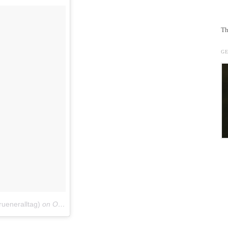
Th
G
ueneralltag)
on
Oct 5, 2016 at 7:02am PDT