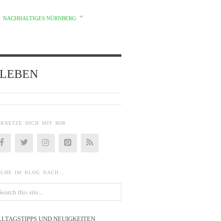
NACHHALTIGES NÜRNBERG
d} LEBEN
ERNETZE DICH MIT MIR
UCHE IM BLOG NACH…
LLTAGSTIPPS UND NEUIGKEITEN