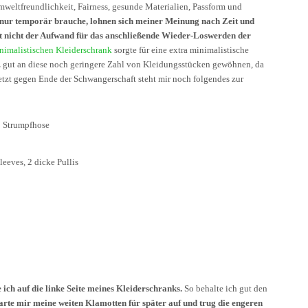
weltfreundlichkeit, Fairness, gesunde Materialien, Passform und
h nur temporär brauche, lohnen sich meiner Meinung nach Zeit und
cht nicht der Aufwand für das anschließende Wieder-Loswerden der
nimalistischen Kleiderschrank
sorgte für eine extra minimalistische
gut an diese noch geringere Zahl von Kleidungsstücken gewöhnen, da
etzt gegen Ende der Schwangerschaft steht mir noch folgendes zur
 1 Strumpfhose
leeves, 2 dicke Pullis
ich auf die linke Seite meines Kleiderschranks.
So behalte ich gut den
arte mir meine weiten Klamotten für später auf und trug die engeren