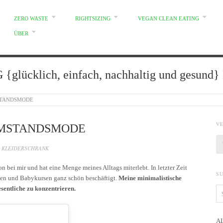
ZERO WASTE
RIGHTSIZING
VEGAN CLEAN EATING
ÜBER
glücklich, einfach, nachhaltig und gesun
STANDSMODE
V
UMSTANDSMODE
,
KLEIDERSCHRANK
bei mir und hat eine Menge meines Alltags miterlebt. In letzter Zeit
S
ten und Babykursen ganz schön beschäftigt.
Meine minimalistische
sentliche zu konzentrieren.
A