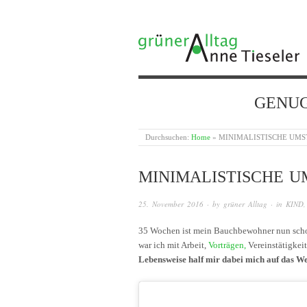
GRÜNER ALLTAG
GENUG {
Durchsuchen:
Home
»
MINIMALISTISCHE UM
MINIMALISTISCHE 
25. November 2016
· by
grüner Alltag
· in
KIND
35 Wochen ist mein Bauchbewohner nun schon 
war ich mit Arbeit,
Vorträgen,
Vereinstätigkei
Lebensweise half mir dabei mich auf das We