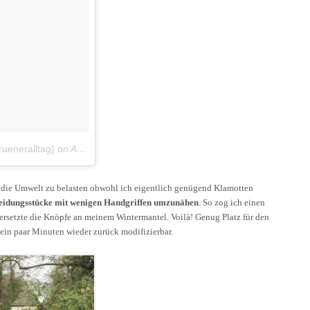
ueneralltag)
on
Aug 12, 2016 at 9:45am PDT
 die Umwelt zu belasten obwohl ich eigentlich genügend Klamotten
eidungsstücke mit wenigen Handgriffen umzunähen
. So zog ich einen
setzte die Knöpfe an meinem Wintermantel. Voilà! Genug Platz für den
in paar Minuten wieder zurück modifizierbar.