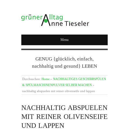
GRÜNER ALLTAG
Menu
GENUG {glücklich, einfach,
nachhaltig und gesund} LEBEN
Durchsuchen:
Home
»
NACHHALTIGES GESCHIRRSPÜLEN
& SPÜLMASCHINENPULVER SELBER MACHEN
»
nachhaltig abspuelen mit reiner olivenseife und lappen
NACHHALTIG ABSPUELEN
MIT REINER OLIVENSEIFE
UND LAPPEN