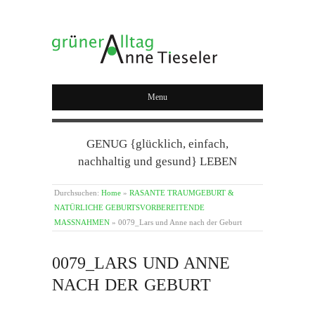
GRÜNER ALLTAG
Menu
GENUG {glücklich, einfach,
nachhaltig und gesund} LEBEN
Durchsuchen:
Home
»
RASANTE TRAUMGEBURT &
NATÜRLICHE GEBURTSVORBEREITENDE
MASSNAHMEN
»
0079_Lars und Anne nach der Geburt
0079_LARS UND ANNE
NACH DER GEBURT