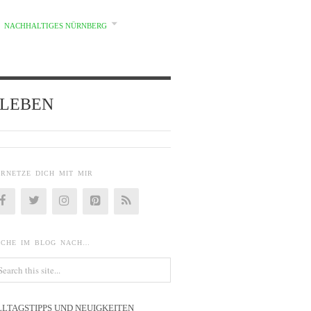
NACHHALTIGES NÜRNBERG
d} LEBEN
ERNETZE DICH MIT MIR
UCHE IM BLOG NACH…
LLTAGSTIPPS UND NEUIGKEITEN