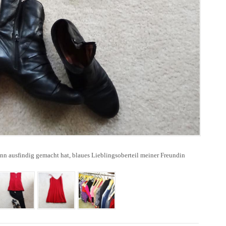
nn ausfindig gemacht hat, blaues Lieblingsoberteil meiner Freundin