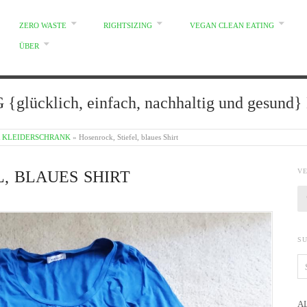
ZERO WASTE
RIGHTSIZING
VEGAN CLEAN EATING
ÜBER
glücklich, einfach, nachhaltig und gesun
R KLEIDERSCHRANK
»
Hosenrock, Stiefel, blaues Shirt
V
, BLAUES SHIRT
S
A