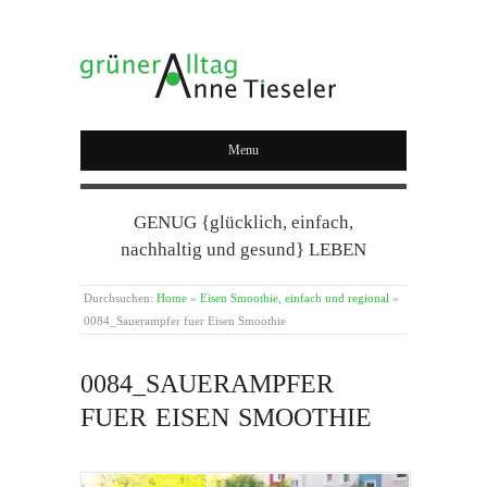
GRÜNER ALLTAG
Menu
GENUG {glücklich, einfach,
nachhaltig und gesund} LEBEN
Durchsuchen:
Home
»
Eisen Smoothie, einfach und regional
»
0084_Sauerampfer fuer Eisen Smoothie
0084_SAUERAMPFER
FUER EISEN SMOOTHIE