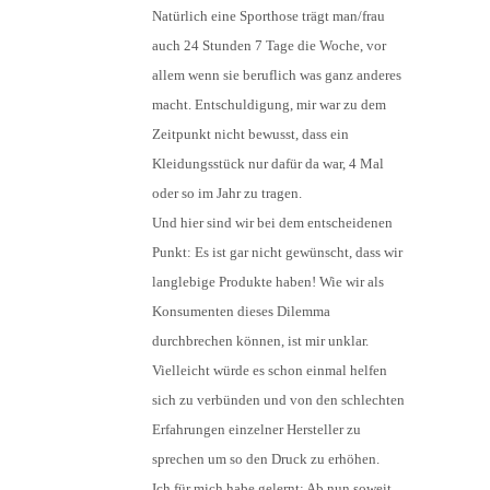
Natürlich eine Sporthose trägt man/frau
auch 24 Stunden 7 Tage die Woche, vor
allem wenn sie beruflich was ganz anderes
macht. Entschuldigung, mir war zu dem
Zeitpunkt nicht bewusst, dass ein
Kleidungsstück nur dafür da war, 4 Mal
oder so im Jahr zu tragen.
Und hier sind wir bei dem entscheidenen
Punkt: Es ist gar nicht gewünscht, dass wir
langlebige Produkte haben! Wie wir als
Konsumenten dieses Dilemma
durchbrechen können, ist mir unklar.
Vielleicht würde es schon einmal helfen
sich zu verbünden und von den schlechten
Erfahrungen einzelner Hersteller zu
sprechen um so den Druck zu erhöhen.
Ich für mich habe gelernt: Ab nun soweit