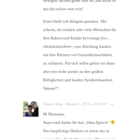
wenigen Sachen gerne und oft, das sollte es
mir das schon wert sein!
Eines finde ich übrigens paradox: Mir
scheint, als würden sehr viele Menschen für
ihre Babies und Kinder bevorzugt bio-,
chemikalienfreie-, usw. Kleidung kaufen,
um ihre Kleinen vor Gesundheitsschäden
zu schützen. Für sich selbst gehen sie dann
aber erst recht wieder zu den großen
Billigketten und kaufen Synthetiksachen.
Warum??
Grüner Alltag · Oktober 1, 2015 at 23:24:05 · →
Hi Marianne,
Super und danke für den „Oma-Spruch“
Das langfristige Denken ist etwas das in
unserer Gesellschaft bei vielen Dingen erst