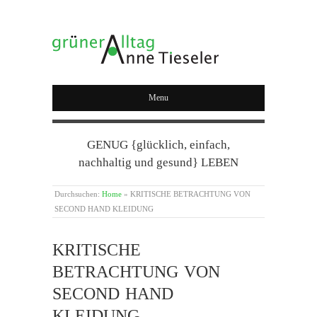
GRÜNER ALLTAG
Menu
GENUG {glücklich, einfach,
nachhaltig und gesund} LEBEN
Durchsuchen:
Home
»
KRITISCHE BETRACHTUNG VON
SECOND HAND KLEIDUNG
KRITISCHE
BETRACHTUNG VON
SECOND HAND
KLEIDUNG