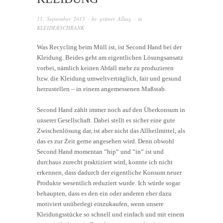
11. September 2015
· by
grüner Alltag
· in
KLEIDERSCHRANK
Was Recycling beim Müll ist, ist Second Hand bei der
Kleidung. Beides geht am eigentlichen Lösungsansatz
vorbei, nämlich keinen Abfall mehr zu produzieren
bzw. die Kleidung umweltverträglich, fair und gesund
herzustellen – in einem angemessenen Maßstab.
Second Hand zählt immer noch auf den Überkonsum in
unserer Gesellschaft. Dabei stellt es sicher eine gute
Zwischenlösung dar, ist aber nicht das Allheilmittel, als
das es zur Zeit gerne angesehen wird. Denn obwohl
Second Hand momentan “hip“ und “in“ ist und
durchaus zurecht praktiziert wird, konnte ich nicht
erkennen, dass dadurch der eigentliche Konsum neuer
Produkte wesentlich reduziert wurde. Ich würde sogar
behaupten, dass es den ein oder anderen eher dazu
motiviert unüberlegt einzukaufen, wenn unsere
Kleidungsstücke so schnell und einfach und mit einem