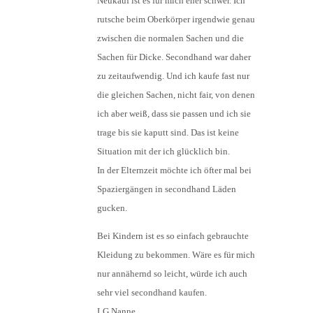
Neukauf ist es für mich eher schwer. Ich
rutsche beim Oberkörper irgendwie genau
zwischen die normalen Sachen und die
Sachen für Dicke. Secondhand war daher
zu zeitaufwendig. Und ich kaufe fast nur
die gleichen Sachen, nicht fair, von denen
ich aber weiß, dass sie passen und ich sie
trage bis sie kaputt sind. Das ist keine
Situation mit der ich glücklich bin.
In der Elternzeit möchte ich öfter mal bei
Spaziergängen in secondhand Läden
gucken.
Bei Kindern ist es so einfach gebrauchte
Kleidung zu bekommen. Wäre es für mich
nur annähernd so leicht, würde ich auch
sehr viel secondhand kaufen.
LG Nanne