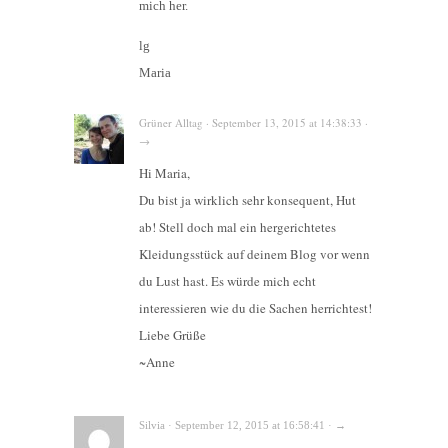
mich her.
lg
Maria
Grüner Alltag · September 13, 2015 at 14:38:33 ·
→
Hi Maria,
Du bist ja wirklich sehr konsequent, Hut
ab! Stell doch mal ein hergerichtetes
Kleidungsstück auf deinem Blog vor wenn
du Lust hast. Es würde mich echt
interessieren wie du die Sachen herrichtest!
Liebe Grüße
~Anne
Silvia · September 12, 2015 at 16:58:41 · →