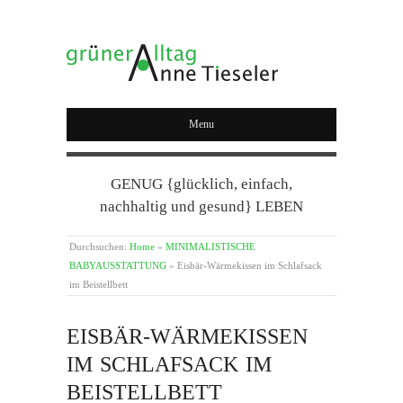
GRÜNER ALLTAG
Menu
GENUG {glücklich, einfach,
nachhaltig und gesund} LEBEN
Durchsuchen:
Home
»
MINIMALISTISCHE
BABYAUSSTATTUNG
»
Eisbär-Wärmekissen im Schlafsack
im Beistellbett
EISBÄR-WÄRMEKISSEN
IM SCHLAFSACK IM
BEISTELLBETT