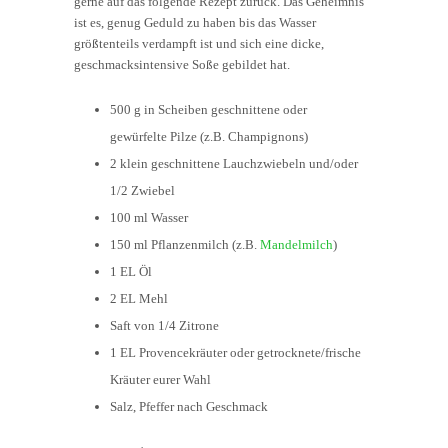
gerne auf das folgende Rezept zurück. Das Geheimnis
ist es, genug Geduld zu haben bis das Wasser
größtenteils verdampft ist und sich eine dicke,
geschmacksintensive Soße gebildet hat.
500 g in Scheiben geschnittene oder
gewürfelte Pilze (z.B. Champignons)
2 klein geschnittene Lauchzwiebeln und/oder
1/2 Zwiebel
100 ml Wasser
150 ml Pflanzenmilch (z.B.
Mandelmilch
)
1 EL Öl
2 EL Mehl
Saft von 1/4 Zitrone
1 EL Provencekräuter oder getrocknete/frische
Kräuter eurer Wahl
Salz, Pfeffer nach Geschmack