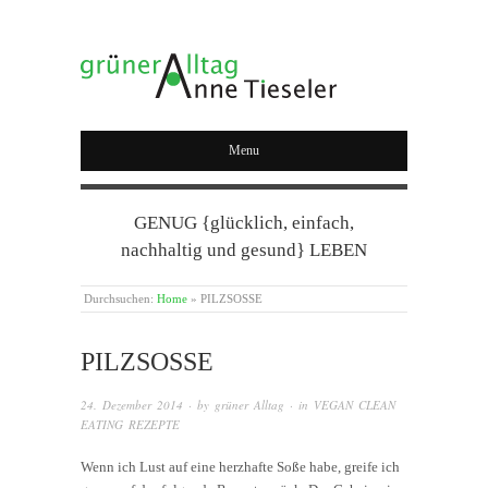
GRÜNER ALLTAG
Menu
GENUG {glücklich, einfach,
nachhaltig und gesund} LEBEN
Durchsuchen:
Home
»
PILZSOSSE
PILZSOSSE
24. Dezember 2014
· by
grüner Alltag
· in
VEGAN CLEAN
EATING REZEPTE
Wenn ich Lust auf eine herzhafte Soße habe, greife ich