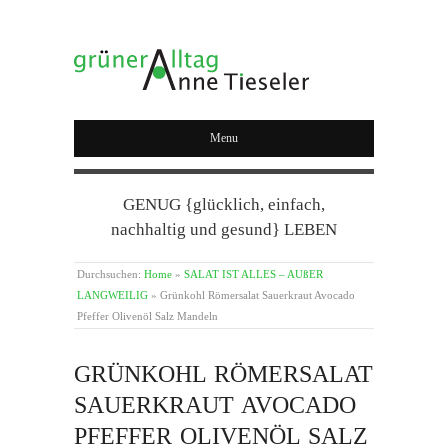
GRÜNER ALLTAG
Menu
GENUG {glücklich, einfach,
nachhaltig und gesund} LEBEN
Durchsuchen:
Home
»
SALAT IST ALLES – AUßER
LANGWEILIG
»
Grünkohl Römersalat Sauerkraut Avocado
Pfeffer Olivenöl Salz Mandeln
GRÜNKOHL RÖMERSALAT
SAUERKRAUT AVOCADO
PFEFFER OLIVENÖL SALZ