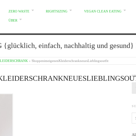
ZERO WASTE
RIGHTSIZING
VEGAN CLEAN EATING
ÜBER
glücklich, einfach, nachhaltig und gesun
KLEIDERSCHRANK
»
ShoppenimeigenenKleiderschrankneuesLieblingsoutfit
V
KLEIDERSCHRANKNEUESLIEBLINGSOU
S
A