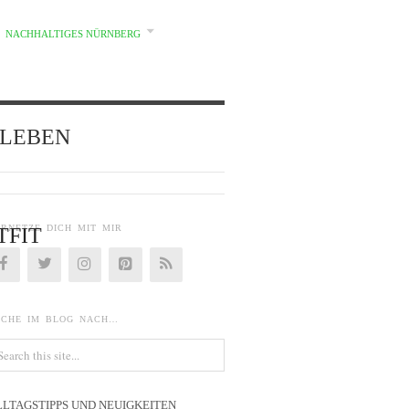
NACHHALTIGES NÜRNBERG
d} LEBEN
ERNETZE DICH MIT MIR
TFIT
UCHE IM BLOG NACH…
LLTAGSTIPPS UND NEUIGKEITEN