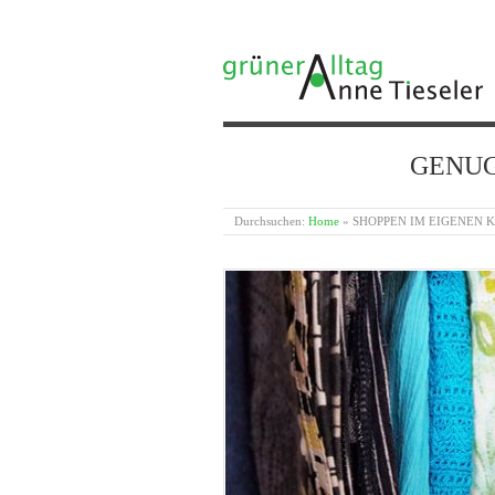
GRÜNER ALLTAG
GENUG {
Durchsuchen:
Home
»
SHOPPEN IM EIGENEN 