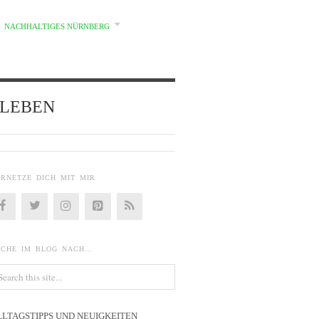
NACHHALTIGES NÜRNBERG
d} LEBEN
ERNETZE DICH MIT MIR
UCHE IM BLOG NACH…
LLTAGSTIPPS UND NEUIGKEITEN