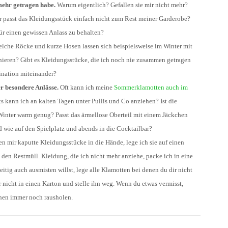
 mehr getragen habe.
Warum eigentlich? Gefallen sie mir nicht mehr?
er passt das Kleidungsstück einfach nicht zum Rest meiner Garderobe?
für einen gewissen Anlass zu behalten?
lche Röcke und kurze Hosen lassen sich beispielsweise im Winter mit
ieren? Gibt es Kleidungsstücke, die ich noch nie zusammen getragen
ination miteinander?
r besondere Anlässe.
Oft kann ich meine
Sommerklamotten auch im
s kann ich an kalten Tagen unter Pullis und Co anziehen? Ist die
Winter warm genug? Passt das ärmellose Oberteil mit einem Jäckchen
d wie auf den Spielplatz und abends in die Cocktailbar?
en mir kaputte Kleidungsstücke in die Hände, lege ich sie auf einen
 den Restmüll. Kleidung, die ich nicht mehr anziehe, packe ich in eine
tig auch ausmisten willst, lege alle Klamotten bei denen du dir nicht
er nicht in einen Karton und stelle ihn weg. Wenn du etwas vermisst,
chen immer noch rausholen.