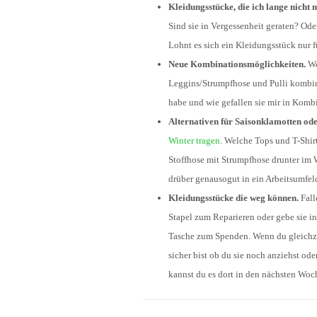
Kleidungsstücke, die ich lange nicht
Sind sie in Vergessenheit geraten? Od
Lohnt es sich ein Kleidungsstück nur 
Neue Kombinationsmöglichkeiten.
We
Leggins/Strumpfhose und Pulli kombin
habe und wie gefallen sie mir in Komb
Alternativen für Saisonklamotten ode
Winter tragen
. Welche Tops und T-Shirt
Stoffhose mit Strumpfhose drunter im 
drüber genausogut in ein Arbeitsumfel
Kleidungsstücke die weg können.
Fall
Stapel zum Reparieren oder gebe sie in
Tasche zum Spenden. Wenn du gleichzei
sicher bist ob du sie noch anziehst od
kannst du es dort in den nächsten Wo