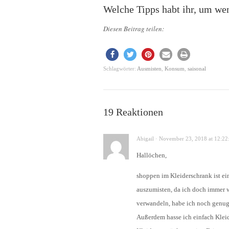
Welche Tipps habt ihr, um we
Diesen Beitrag teilen:
Schlagwörter:
Ausmisten
,
Konsum
,
saisonal
19 Reaktionen
Abigail · November 23, 2018 at 12:22
Hallöchen,
shoppen im Kleiderschrank ist ei
auszumisten, da ich doch immer w
verwandeln, habe ich noch genug
Außerdem hasse ich einfach Kleide