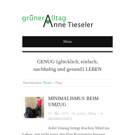
GRÜNER ALLTAG
Menu
GENUG {glücklich, einfach,
nachhaltig und gesund} LEBEN
Durchsuchen:
Home
»
Flug
MINIMALISMUS BEIM
UMZUG
23. Mai 2015
· by
grüner Alltag
· in
MINIMALISMUS
Jeder Umzug bringt frischen Wind ins
Leben, erst recht einer, der über Kontinente hinweg