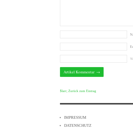
N
E
We
$larr; Zurück zum Eintrag
IMPRESSUM
DATENSCHUTZ