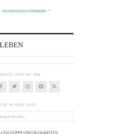
NACHHALTIGES NÜRNBERG
d} LEBEN
ERNETZE DICH MIT MIR
UCHE IM BLOG NACH…
LLTAGSTIPPS UND NEUIGKEITEN