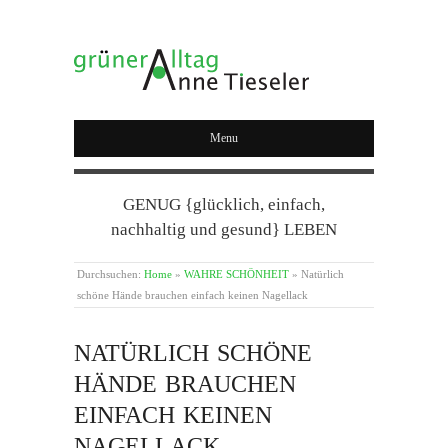
GRÜNER ALLTAG
Menu
GENUG {glücklich, einfach,
nachhaltig und gesund} LEBEN
Durchsuchen:
Home
»
WAHRE SCHÖNHEIT
»
Natürlich
schöne Hände brauchen einfach keinen Nagellack
NATÜRLICH SCHÖNE
HÄNDE BRAUCHEN
EINFACH KEINEN
NAGELLACK