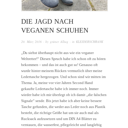
DIE JAGD NACH
VEGANEN SCHUHEN
20. März 2016
· by
grüner Alltag
· in
KLEIDERSCHRANK
„Du siehst überhaupt nicht aus wie ein veganer
Weltretter!“ Diesen Spruch habe ich schon oft zu hören
bekommen – und das ist auch gut so! Genauso oft
wurde hinter meinem Rücken vermutlich über meine
Ledertasche hergezogen. Und schon sind wir mitten im
Thema. Ja, meine vor vier Jahren Second Hand
gekaufte Ledertasche habe ich immer noch. Immer
wieder habe ich mir überlegt ob ich damit „die falschen
Signale“ sende. Bis jetzt habe ich aber keine bessere
Tasche gefunden, die weder aus Leder noch aus Plastik
besteht, die richtige Größe hat um sie auch mal als
Rucksack aufzusetzen und um DIN A4 Blätter zu
verstauen, die wasserfest, pflegeleicht und langlebig