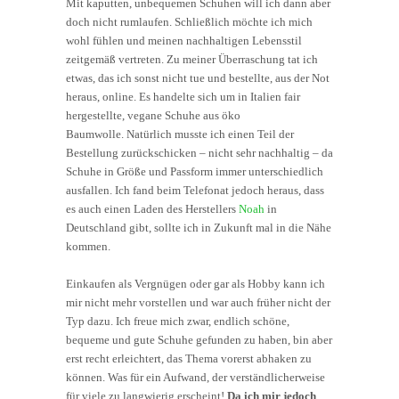
Mit kaputten, unbequemen Schuhen will ich dann aber
doch nicht rumlaufen. Schließlich möchte ich mich
wohl fühlen und meinen nachhaltigen Lebensstil
zeitgemäß vertreten. Zu meiner Überraschung tat ich
etwas, das ich sonst nicht tue und bestellte, aus der Not
heraus, online. Es handelte sich um in Italien fair
hergestellte, vegane Schuhe aus öko
Baumwolle. Natürlich musste ich einen Teil der
Bestellung zurückschicken – nicht sehr nachhaltig – da
Schuhe in Größe und Passform immer unterschiedlich
ausfallen. Ich fand beim Telefonat jedoch heraus, dass
es auch einen Laden des Herstellers
Noah
in
Deutschland gibt, sollte ich in Zukunft mal in die Nähe
kommen.
Einkaufen als Vergnügen oder gar als Hobby kann ich
mir nicht mehr vorstellen und war auch früher nicht der
Typ dazu. Ich freue mich zwar, endlich schöne,
bequeme und gute Schuhe gefunden zu haben, bin aber
erst recht erleichtert, das Thema vorerst abhaken zu
können. Was für ein Aufwand, der verständlicherweise
für viele zu langwierig erscheint!
Da ich mir jedoch