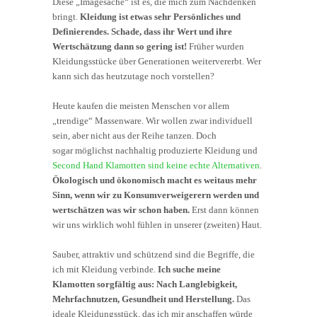
Diese „Imagesache“ ist es, die mich zum Nachdenken
bringt.
Kleidung ist etwas sehr Persönliches und
Definierendes. Schade, dass ihr Wert und ihre
Wertschätzung dann so gering ist!
Früher wurden
Kleidungsstücke über Generationen weitervererbt. Wer
kann sich das heutzutage noch vorstellen?
Heute kaufen die meisten Menschen vor allem
„trendige“ Massenware. Wir wollen zwar individuell
sein, aber nicht aus der Reihe tanzen. Doch
sogar möglichst nachhaltig produzierte Kleidung und
Second Hand Klamotten sind keine echte Alternativen
.
Ökologisch und ökonomisch macht es weitaus mehr
Sinn, wenn wir zu Konsumverweigerern werden und
wertschätzen was wir schon haben.
Erst dann können
wir uns wirklich wohl fühlen in unserer (zweiten) Haut.
Sauber, attraktiv und schützend sind die Begriffe, die
ich mit Kleidung verbinde.
Ich suche meine
Klamotten sorgfältig aus: Nach Langlebigkeit,
Mehrfachnutzen, Gesundheit und Herstellung.
Das
ideale Kleidungsstück, das ich mir anschaffen würde