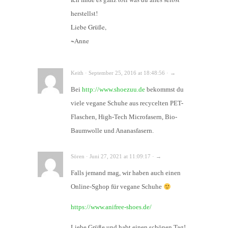
herstellst!
Liebe Grüße,
~Anne
Keith · September 25, 2016 at 18:48:56 · →
Bei
http://www.shoezuu.de
bekommst du
viele vegane Schuhe aus recycelten PET-
Flaschen, High-Tech Microfasern, Bio-
Baumwolle und Ananasfasern.
Sören · Juni 27, 2021 at 11:09:17 · →
Falls jemand mag, wir haben auch einen
Online-Sghop für vegane Schuhe
https://www.anifree-shoes.de/
Liebe Grüße und habt einen schönen Tag!