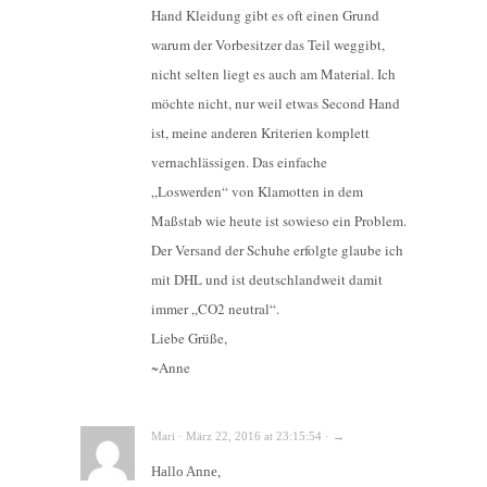
Hand Kleidung gibt es oft einen Grund
warum der Vorbesitzer das Teil weggibt,
nicht selten liegt es auch am Material. Ich
möchte nicht, nur weil etwas Second Hand
ist, meine anderen Kriterien komplett
vernachlässigen. Das einfache
„Loswerden“ von Klamotten in dem
Maßstab wie heute ist sowieso ein Problem.
Der Versand der Schuhe erfolgte glaube ich
mit DHL und ist deutschlandweit damit
immer „CO2 neutral“.
Liebe Grüße,
~Anne
Mari · März 22, 2016 at 23:15:54 · →
Hallo Anne,