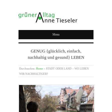
GRÜNER ALLTAG
Menu
GENUG {glücklich, einfach,
nachhaltig und gesund} LEBEN
Durchsuchen:
Home
»
STADT ODER LAND – WO LEBEN
WIR NACHHALTIGER?