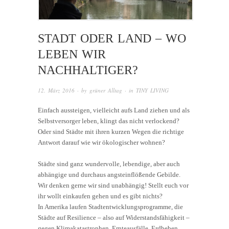
STADT ODER LAND – WO
LEBEN WIR
NACHHALTIGER?
12. März 2016
· by
grüner Alltag
· in
TINY LIVING
Einfach aussteigen, vielleicht aufs Land ziehen und als
Selbstversorger leben, klingt das nicht verlockend?
Oder sind Städte mit ihren kurzen Wegen die richtige
Antwort darauf wie wir ökologischer wohnen?
Städte sind ganz wundervolle, lebendige, aber auch
abhängige und durchaus angsteinflößende Gebilde.
Wir denken gerne wir sind unabhängig! Stellt euch vor
ihr wollt einkaufen gehen und es gibt nichts?
In Amerika laufen Stadtentwicklungsprogramme, die
Städte auf Resilience – also auf Widerstandsfähigkeit –
gegen Klimakatastrophen, Ernteausfälle, Erdbeben,