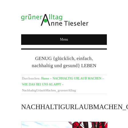
GRÜNER ALLTAG
Menu
GENUG {glücklich, einfach,
nachhaltig und gesund} LEBEN
Durchsuchen:
Home
»
NACHHALTIG URLAUB MACHEN –
WIE DAS BEI UNS KLAPPT
»
NachhaltigUrlaubMachen_gruenerAlltag
NACHHALTIGURLAUBMACHEN_