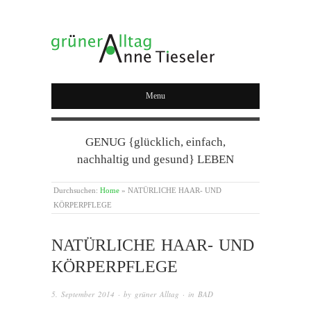
GRÜNER ALLTAG
Menu
GENUG {glücklich, einfach,
nachhaltig und gesund} LEBEN
Durchsuchen:
Home
»
NATÜRLICHE HAAR- UND
KÖRPERPFLEGE
NATÜRLICHE HAAR- UND
KÖRPERPFLEGE
5. September 2014
· by
grüner Alltag
· in
BAD