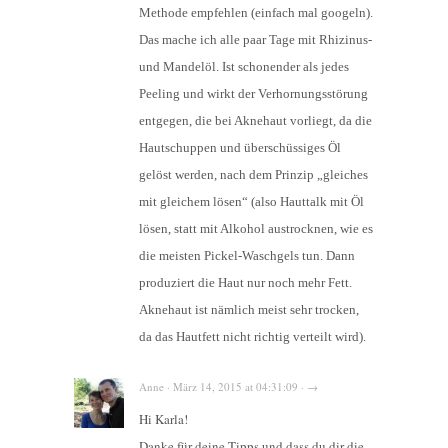
Methode empfehlen (einfach mal googeln).
Das mache ich alle paar Tage mit Rhizinus-
und Mandelöl. Ist schonender als jedes
Peeling und wirkt der Verhornungsstörung
entgegen, die bei Aknehaut vorliegt, da die
Hautschuppen und überschüssiges Öl
gelöst werden, nach dem Prinzip „gleiches
mit gleichem lösen“ (also Hauttalk mit Öl
lösen, statt mit Alkohol austrocknen, wie es
die meisten Pickel-Waschgels tun. Dann
produziert die Haut nur noch mehr Fett.
Aknehaut ist nämlich meist sehr trocken,
da das Hautfett nicht richtig verteilt wird).
Anne · März 14, 2015 at 04:31:09 · →
Hi Karla!
Danke für deine Tipps und dass du dir die