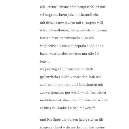
ich „creme“ meine haut hauptsächlich mit
selbstgemachtem johanniskrautöl ein.
mit dem haarewaschen mit shampoo will
ich auch aufhören, bin gerade dabei, meine
letzten reste aufzubrauchen, da ich
wegleeren als nicht akzeptabel befunden
habe, wasche aber sowieso nur alle 10
tage…
als peeling kann man statt öl auch
(pflanzliche) milch verwenden, hab ich
auch schon probiert und funktioniert mit
zucker genauso gut wie öl – mir war bisher
nicht bewusst, dass das öl problematisch im
abfluss ist, danke für den hinweis!!!
und ich finde die kurzen haare stehen dir
ausgezeichnet – du machst mir lust meine