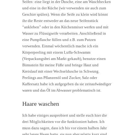
Seifen: eine liegt in der Dusche, eine am Waschbecken
und eine in der Küche (wir verwenden sie auch zum
Geschirr spülen). Wenn die Seife zu klein wird könnt
ihr die Reste entweder an das neue Seifenstück
“ankleben” oder in den Küchenmixer werfen und mit
Wasser zu Flüssigseife verarbeiten. Anschließend in
eine Pumpflasche füllen und z.B. zum Putzen
verwenden. Einmal wöchentlich mache ich ein
Körperpeeling mit einem Luffa-Schwamm
(Verpackungsfrei am Markt gekauft), benutze einen
Bimsstein für meine Füße und bringe Haut und
Kreislauf mit einer Wechseldusche in Schwung.
Peelings aus Pflanzenöl und Zucker, Salz oder
Kaffeesatz habe ich aufgegeben da sie zeitaufwändiger
waren und das Öl im Abwasser problematisch ist.
Haare waschen
Ich habe einiges ausprobiert und stelle euch hier die
drei Möglichkeiten vor die funktioniert haben. Ich
muss dazu sagen, dass ich bis vor einem halben Jahr
sehr lange Haare hatte, sie nun aber relativ kurz sind