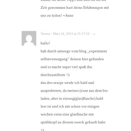
Zeit genommen hast deine Erfahrungen mit
uns zu teilen! ~Anne
Verena · März 24, 2015 at 21:17:10 · →
hallo!
hab durch umwege vom blog „experiment
selbstversorgung“ deinen hier gefunden
und es macht super viel spaß ihn
durchzustöbern =)
das deo-rezept werde ich bald mal
ausprobieren, da meines (zwar aus dem bio
laden, aber in einweg(glas)flasche) bald
leer ist und ich mir schon vor einigen
wochen extra eine glasflasche mit
sprühkopf zu diesem zweck gekauft habe
=)