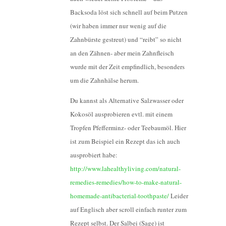
Backsoda löst sich schnell auf beim Putzen
(wir haben immer nur wenig auf die
Zahnbürste gestreut) und “reibt” so nicht
an den Zähnen- aber mein Zahnfleisch
wurde mit der Zeit empfindlich, besonders
um die Zahnhälse herum.
Du kannst als Alternative Salzwasser oder
Kokosöl ausprobieren evtl. mit einem
Tropfen Pfefferminz- oder Teebaumöl. Hier
ist zum Beispiel ein Rezept das ich auch
ausprobiert habe:
http://www.lahealthyliving.com/natural-
remedies-remedies/how-to-make-natural-
homemade-antibacterial-toothpaste/
Leider
auf Englisch aber scroll einfach runter zum
Rezept selbst. Der Salbei (Sage) ist