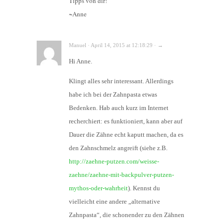
Tipps von dir!
~Anne
Manuel · April 14, 2015 at 12:18:29 · →
Hi Anne.
Klingt alles sehr interessant. Allerdings
habe ich bei der Zahnpasta etwas
Bedenken. Hab auch kurz im Internet
recherchiert: es funktioniert, kann aber auf
Dauer die Zähne echt kaputt machen, da es
den Zahnschmelz angreift (siehe z.B.
http://zaehne-putzen.com/weisse-
zaehne/zaehne-mit-backpulver-putzen-
mythos-oder-wahrheit
). Kennst du
vielleicht eine andere „alternative
Zahnpasta“, die schonender zu den Zähnen